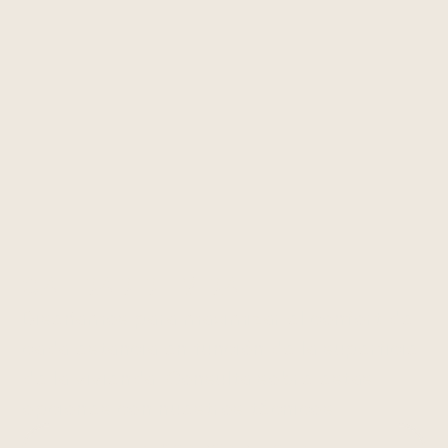
CALIDAD DE VIDA
Diseñamos para maximizar el confort de
cada estancia en función de la superficie
de la vivienda. Consulta sobre estas
opciones con nuestros técnicos.